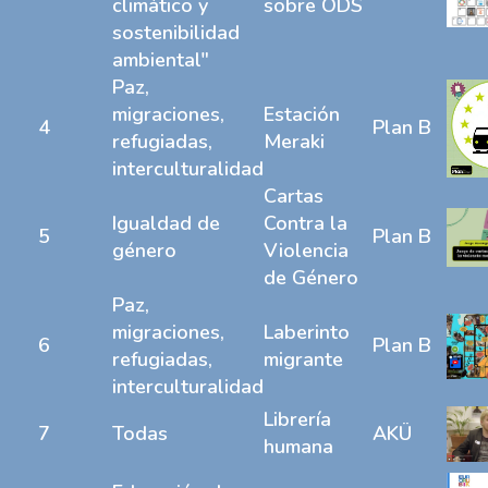
climático y
sobre ODS
sostenibilidad
ambiental"
Paz,
migraciones,
Estación
4
Plan B
refugiadas,
Meraki
interculturalidad
Cartas
Igualdad de
Contra la
5
Plan B
género
Violencia
de Género
Paz,
migraciones,
Laberinto
6
Plan B
refugiadas,
migrante
interculturalidad
Librería
7
Todas
AKÜ
humana