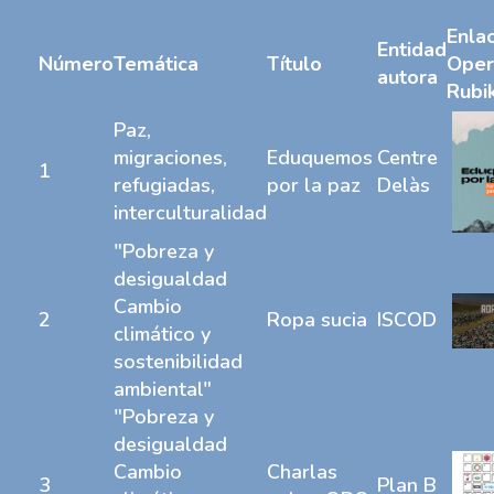
Enla
Entidad
Número
Temática
Título
Oper
autora
Rubi
Paz,
migraciones,
Eduquemos
Centre
1
refugiadas,
por la paz
Delàs
interculturalidad
"Pobreza y
desigualdad
Cambio
2
Ropa sucia
ISCOD
climático y
sostenibilidad
ambiental"
"Pobreza y
desigualdad
Cambio
Charlas
3
Plan B