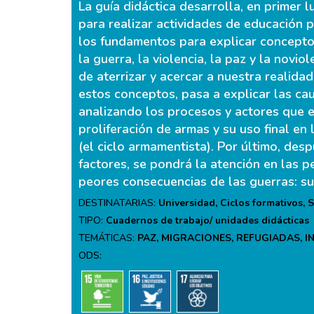
La guía didáctica desarrolla, en primer l
para realizar actividades de educación 
los fundamentos para explicar concept
la guerra, la violencia, la paz y la noviol
de aterrizar y acercar a nuestra realida
estos conceptos, pasa a explicar las cau
analizando los procesos y actores que ex
proliferación de armas y su uso final en
(el ciclo armamentista). Por último, des
factores, se pondrá la atención en las p
peores consecuencias de las guerras: sus
DESTINATARIAS:
Universidad, Ciclos formativos, 
TIPO:
Cuadernos de trabajo/ unidades didácticas
TEMÁTICAS:
PAZ, MIGRACIONES, REFUGIADAS, 
ODS: