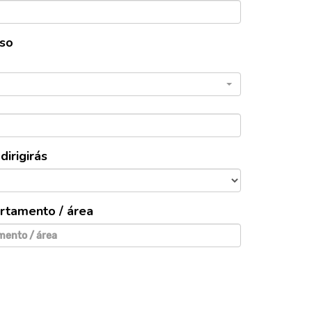
rso
dirigirás
artamento / área