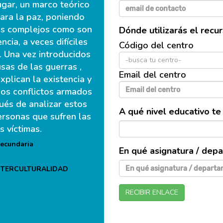
ugar, un marco teórico
para la paz, poniendo
os complejos como son
Dónde utilizarás el recu
encia, a veces difíciles
Código del centro
d. Una vez introducidos
-busca tu centro-
sas de las guerras ,
Email del centro
plican la existencia y
 los conflictos armados
pués de analizar estos
A qué nivel educativo te 
ersonas que sufren las
 víctimas.
Secundaria
En qué asignatura / dep
INTERCULTURALIDAD
RECIBIR ENLACE