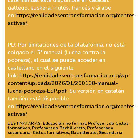
Este manual está disponible en catalán,
gallego, euskera, inglés, francés y árabe
en
https://realidadesentransformacion.org/mentes-
activas/
.
PD: Por limitaciones de la plataforma, no está
colgado el 5º manual (Lucha contra la
pobreza), al cual se puede acceder en
castellano en el siguiente
link:
https://realidadesentransformacion.org/wp-
content/uploads/2026/01/260130-manual-
lucha-pobreza-ESP.pdf
. Su versión en catalán
también está disponible
en
https://realidadesentransformacion.org/mentes-
activas/
DESTINATARIAS:
Educación no formal, Profesorado Ciclos
formativos, Profesorado Bachillerato, Profesorado
secundaria, Ciclos formativos, Bachillerato, Secundaria