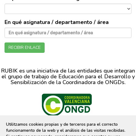
En qué asignatura / departamento / área
RECIBIR ENLACE
RUBIK es una iniciativa de las entidades que integran
el grupo de trabajo de Educación para el Desarrollo y
Sensibilización de la Coordinadora de ONGDs.
CVONGD, C/ Moro Zeit, 9 bajo-izq 46001 Valencia 96 391 37 49
Utilitzamos cookies propias y de terceros para el correcto
Desarrollo web:
7ymedia, coop.v
funcionamento de la web y el análisis de las visitas recibidas.
Financia: