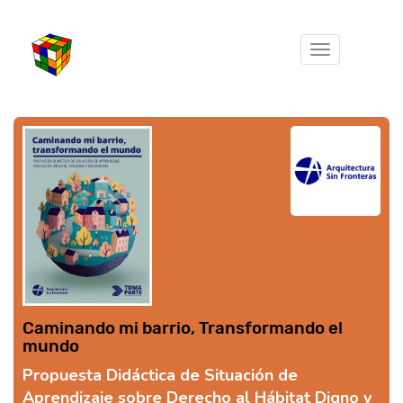
Toggle
navigation
Caminando mi barrio, Transformando el
mundo
Propuesta Didáctica de Situación de
Aprendizaje sobre Derecho al Hábitat Digno y