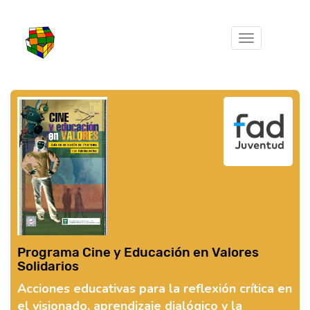
Toggle
navigation
Programa Cine y Educación en Valores
Solidarios
Acciones educativas para la reflexión crítica en
el visionado, aprendizaje dialógico y la