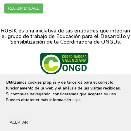
RECIBIR ENLACE
RUBIK es una iniciativa de las entidades que integran
el grupo de trabajo de Educación para el Desarrollo y
Sensibilización de la Coordinadora de ONGDs.
CVONGD, C/ Moro Zeit, 9 bajo-izq 46001 Valencia 96 391 37 49
Utilitzamos cookies propias y de terceros para el correcto
Desarrollo web:
7ymedia, coop.v
funcionamento de la web y el análisis de las visitas recibidas.
Financia:
Si continuas navegando, consideramos que aceptas su uso.
Puedes obtetener más información
aquí
.
ACEPTAR
Acceso al
Panel de control
para las ONGDs