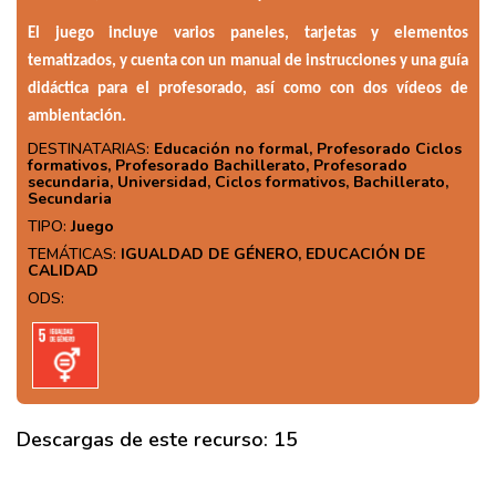
El juego incluye varios paneles, tarjetas y elementos
tematizados, y cuenta con un manual de instrucciones y una guía
didáctica para el profesorado, así como con dos vídeos de
ambientación.
DESTINATARIAS:
Educación no formal, Profesorado Ciclos
formativos, Profesorado Bachillerato, Profesorado
secundaria, Universidad, Ciclos formativos, Bachillerato,
Secundaria
TIPO:
Juego
TEMÁTICAS:
IGUALDAD DE GÉNERO, EDUCACIÓN DE
CALIDAD
ODS:
Descargas de este recurso: 15