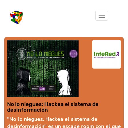
Toggle
navigation
No lo niegues: Hackea el sistema de
desinformación
"No lo niegues. Hackea el sistema de
desinformación" es un escape room con el que