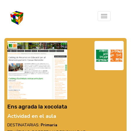
Toggle
navigation
Ens agrada la xocolata
Actividad en el aula
DESTINATARIAS:
Primaria