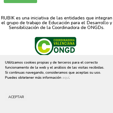
RUBIK es una iniciativa de las entidades que integran
el grupo de trabajo de Educación para el Desarrollo y
Sensibilización de la Coordinadora de ONGDs.
CVONGD, C/ Moro Zeit, 9 bajo-izq 46001 Valencia 96 391 37 49
Utilitzamos cookies propias y de terceros para el correcto
Desarrollo web:
7ymedia, coop.v
funcionamento de la web y el análisis de las visitas recibidas.
Financia:
Si continuas navegando, consideramos que aceptas su uso.
Puedes obtetener más información
aquí
.
ACEPTAR
Acceso al
Panel de control
para las ONGDs