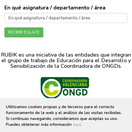
En qué asignatura / departamento / área
RECIBIR ENLACE
RUBIK es una iniciativa de las entidades que integran
el grupo de trabajo de Educación para el Desarrollo y
Sensibilización de la Coordinadora de ONGDs.
CVONGD, C/ Moro Zeit, 9 bajo-izq 46001 Valencia 96 391 37 49
Utilitzamos cookies propias y de terceros para el correcto
Desarrollo web:
7ymedia, coop.v
funcionamento de la web y el análisis de las visitas recibidas.
Financia:
Si continuas navegando, consideramos que aceptas su uso.
Puedes obtetener más información
aquí
.