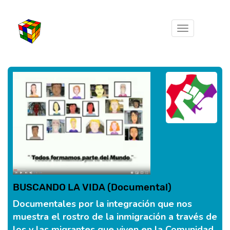
Toggle
navigation
BUSCANDO LA VIDA (Documental)
Documentales por la integración que nos
muestra el rostro de la inmigración a través de
los y las migrantes que viven en la Comunidad